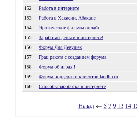
152
Работа в интернете
153
Работа в Хакасии, Абакане
154
Эротические фильмы онлайн
155
Заработай деньги в интернете!
156
Форум Для Девушек
157
Грац ракота с созданием форума
158
Форум об играх !
159
Форум поддержки клиентов landbb.ru
160
Способы зароботка в интернете
Назад
←
5
7
9
13
14
1